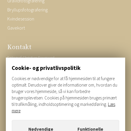
Gravidfotografering
Bryllupsfotografering
Kvindesession
Gavekort
Kontakt
Fotograf Christian Daugaard
Riisvej 17b
Cookie- og privatlivspolitik
7323
Give
Cookies er nødvendige for at få hjemmesiden til at fungere
CVR:
38937944
optimalt. Derudover giver de informationer om, hvordan du
25 33 46 03
bruger vores hjemmeside, så vi kan forbedre
brugeroplevelsen. Cookies på hjemmesiden bruges primært
Christian@givefoto.dk
til trafikmåling, indholdsoptimering og markedsføring.
Læs
mere
Nødvendige
Funktionelle