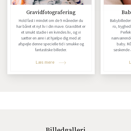
Gravidfotografering
Bab
Hold fast i mindet om de 9 måneder du
Babybilleder 
har båret et nyt liv i din mave. Graviditet er
ro, tryghed
et smukt stadie i en kvindes liv, og vi
Perfekt
sætter en ære i at hjælpe dig med at
nærværende b
afspejle denne specielle tid i smukke og
baby. Må
fantastiske billeder.
søskende a
Læs mere
Billedgalleri