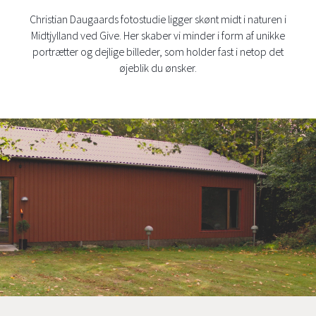
Christian Daugaards fotostudie ligger skønt midt i naturen i
Midtjylland ved Give. Her skaber vi minder i form af unikke
portrætter og dejlige billeder, som holder fast i netop det
øjeblik du ønsker.