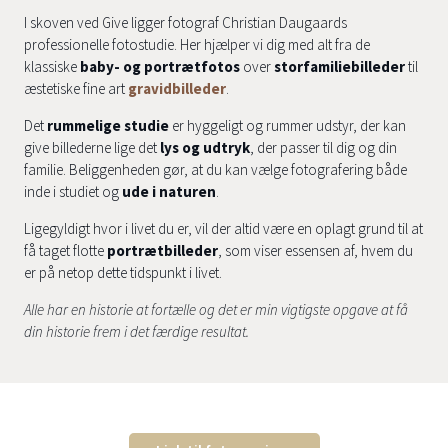
I skoven ved Give ligger fotograf Christian Daugaards
professionelle fotostudie. Her hjælper vi dig med alt fra de
klassiske
baby- og portrætfotos
over
storfamiliebilleder
til
æstetiske fine art
gravidbilleder
.
Det
rummelige studie
er hyggeligt og rummer udstyr, der kan
give billederne lige det
lys og udtryk
, der passer til dig og din
familie. Beliggenheden gør, at du kan vælge fotografering både
inde i studiet og
ude i naturen
.
Ligegyldigt hvor i livet du er, vil der altid være en oplagt grund til at
få taget flotte
portrætbilleder
, som viser essensen af, hvem du
er på netop dette tidspunkt i livet.
Alle har en historie at fortælle og det er min vigtigste opgave at få
din historie frem i det færdige resultat.