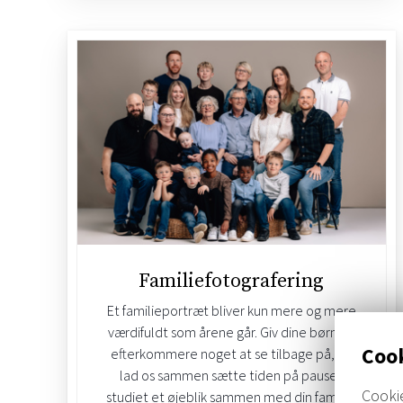
Familiefotografering
Et familieportræt bliver kun mere og mere
værdifuldt som årene går. Giv dine børn og
Cook
efterkommere noget at se tilbage på, og
lad os sammen sætte tiden på pause i
Cookie
studiet et øjeblik sammen med din familie.