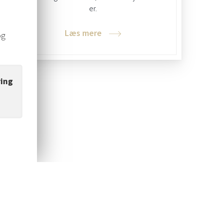
er.
Læs mere
og
ing