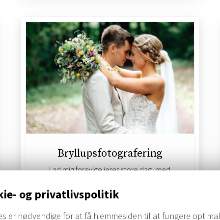
Bryllupsfotografering
Lad mig forevige jeres store dag, med
smukke portrætfotos og en billedserie fra
ie- og privatlivspolitik
bryllupsdagen. Jeg indfanger den unikke
historie ved jeres bryllup, så I kan
s er nødvendige for at få hjemmesiden til at fungere optimal
genopleve den store glæde igen og igen.