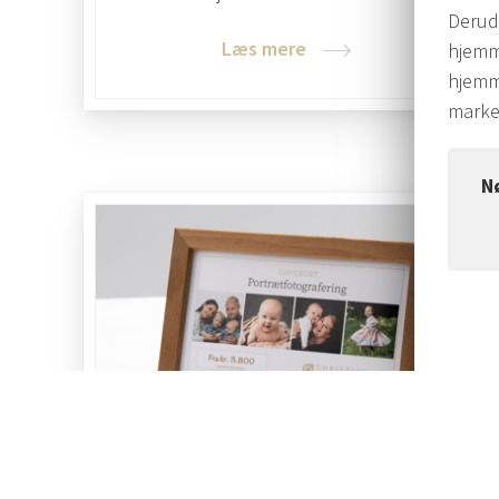
Derud
Læs mere
hjemm
hjemme
marke
N