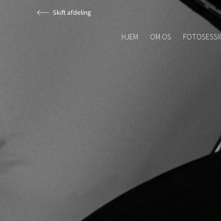
Skift afdeling
HJEM
OM OS
FOTOSESSI