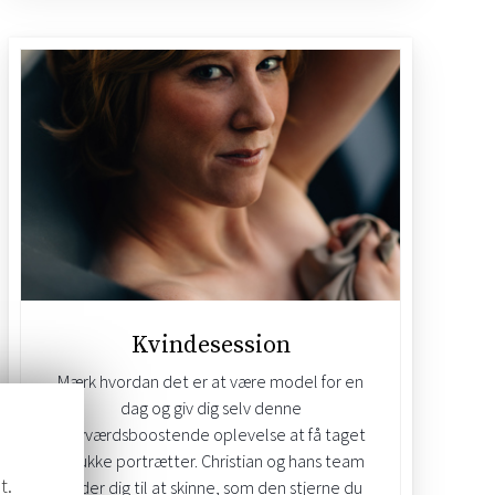
Kvindesession
Mærk hvordan det er at være model for en
dag og giv dig selv denne
selvværdsboostende oplevelse at få taget
smukke portrætter. Christian og hans team
t.
guider dig til at skinne, som den stjerne du