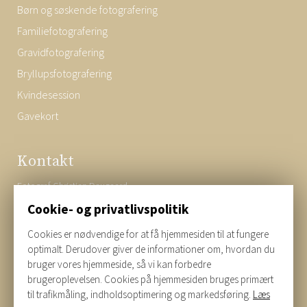
Børn og søskende fotografering
Familiefotografering
Gravidfotografering
Bryllupsfotografering
Kvindesession
Gavekort
Kontakt
Fotograf Christian Daugaard
Riisvej 17b
Cookie- og privatlivspolitik
7323
Give
Cookies er nødvendige for at få hjemmesiden til at fungere
CVR:
38937944
optimalt. Derudover giver de informationer om, hvordan du
25 33 46 03
bruger vores hjemmeside, så vi kan forbedre
brugeroplevelsen. Cookies på hjemmesiden bruges primært
Christian@givefoto.dk
til trafikmåling, indholdsoptimering og markedsføring.
Læs