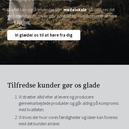
Studiet kan også anvendes som
mødelokale
, så udstyres det
med mødeborde, tavler osv. Kontakt os, hvis du ønsker at høre
mere om det.
Vi glæder os til at høre fra dig
Tilfredse kunder gør os glade
Vi stræber altid efter at levere og producere
gennemarbejdede produkter og går aldrig på kompromis
med kvaliteten.
Vi trives der hvor vores færdigheder og ideer kan forenes
med det kunden ønsker.