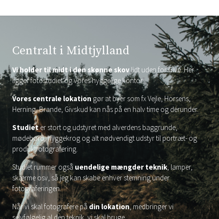
Centralt i Midtjylland
Vi holder til midt i den skønne skov
lidt uden for Give. Her
ligger fotostudiet og vores hyggelige kontor.
Vores centrale lokation
gør at byer som fx Vejle, Horsens,
Herning, Brande, Givskud kan nås på en halv time og derunder.
Studiet
er stort og udstyret med alverdens baggrunde,
mødebord, hyggekrog og alt nødvendigt udstyr til portræt- og
produktfotografering.
Studiet rummer også
uendelige mængder teknik
, lamper,
skærme osv, så jeg kan skabe enhver stemning under
fotograferingen.
Når vi skal fotografere på
din lokation
, medbringer vi
selvfølgelig al den teknik, vi skal bruge.